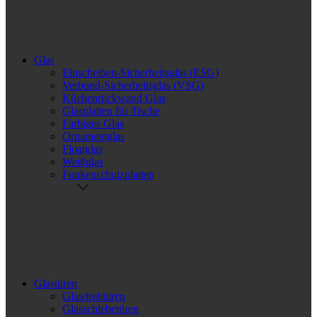
Glas
Einscheiben-Sicherheitsglas (ESG)
Verbund-Sicherheitsglas (VSG)
Küchenrückwand Glas
Glasplatten für Tische
Farbiges Glas
Ornamentglas
Floatglas
Weißglas
Funkenschutzplatten
Glastüren
Glasdrehtüren
Glasschiebetüren