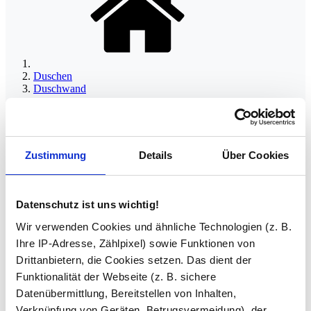
Duschen
Duschwand
Zustimmung
Details
Über Cookies
Duschabtrennung Walk-In freistehend | mit
Deckenhalterung 8 mm ESG - Ylva
Datenschutz ist uns wichtig!
Wir verwenden Cookies und ähnliche Technologien (z. B.
Ihre IP-Adresse, Zählpixel) sowie Funktionen von
Drittanbietern, die Cookies setzen. Das dient der
Funktionalität der Webseite (z. B. sichere
Datenübermittlung, Bereitstellen von Inhalten,
Duschabtrennung Walk-In
Verknüpfung von Geräten, Betrugsvermeidung), der