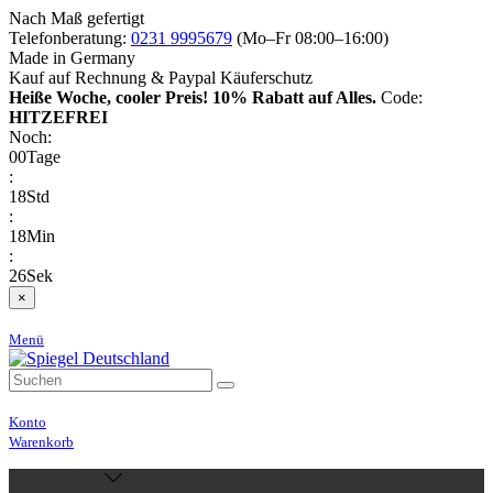
Nach Maß gefertigt
Telefonberatung:
0231 9995679
(Mo–Fr 08:00–16:00)
Made in Germany
Kauf auf Rechnung & Paypal Käuferschutz
Heiße Woche, cooler Preis!
10% Rabatt auf Alles.
Code:
HITZEFREI
Noch:
00
Tage
:
18
Std
:
18
Min
:
26
Sek
×
Menü
Konto
Warenkorb