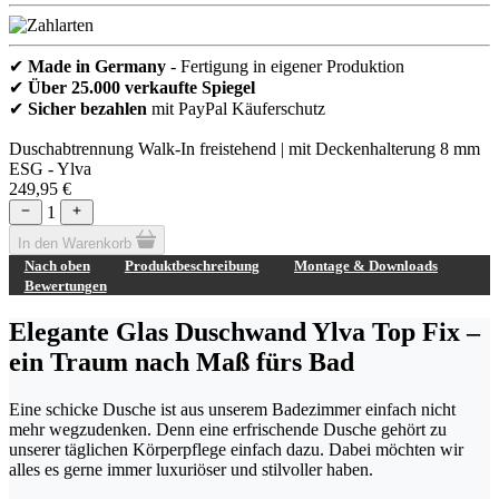
✔
Made in Germany
- Fertigung in eigener Produktion
✔
Über 25.000 verkaufte Spiegel
✔
Sicher bezahlen
mit PayPal Käuferschutz
Duschabtrennung Walk-In freistehend | mit Deckenhalterung 8 mm
ESG - Ylva
249,95 €
1
In den Warenkorb
Nach oben
Produktbeschreibung
Montage & Downloads
Bewertungen
Elegante Glas Duschwand Ylva Top Fix –
ein Traum nach Maß fürs Bad
Eine schicke Dusche ist aus unserem Badezimmer einfach nicht
mehr wegzudenken. Denn eine erfrischende Dusche gehört zu
unserer täglichen Körperpflege einfach dazu. Dabei möchten wir
alles es gerne immer luxuriöser und stilvoller haben.