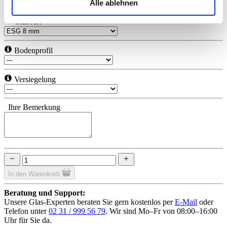
Alle ablehnen
Ihre Einwilligung können Sie jederzeit mit Wirkung für die
Glas Art
Zukunft widerrufen. Am einfachsten ist es, wenn Sie dazu
unter "Cookies" Ihre getroffene Auswahl anpassen. Durch
Bodenprofil
den Widerruf der Einwilligung wird die vorherige
Verarbeitung nicht berührt.
Versiegelung
Impressum
|
Datenschutz
Ihre Bemerkung
In den Warenkorb
Beratung und Support:
Unsere Glas-Experten beraten Sie gern kostenlos per
E-Mail
oder
Telefon unter
02 31 / 999 56 79
. Wir sind Mo–Fr von 08:00–16:00
Uhr für Sie da.