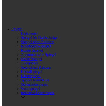
Spiegel
Badspiegel
Spiegel für Dachschräge
Spiegel ohne Rahmen
Rundbogen-Spiegel
Runde Spiegel
Asymmetrische Spiegel
Ovale Spiegel
TV-Spiegel
Spiegel mit Rahmen
Kristallspiegel
Klappspiegel
Spiegel Raumteiler
Sicherheitsspiegel
Wandspiegel
Industrial-Fensteroptik